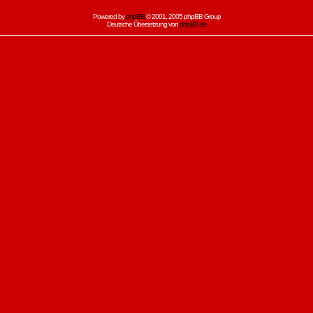
Powered by
phpBB
© 2001, 2005 phpBB Group
Deutsche Übersetzung von
phpBB.de