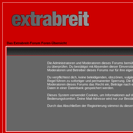
Das Extrabreit-Forum Foren-Übersicht
Die Administratoren und Moderatoren dieses Forums bemühen 
zu überprüfen. Du bestätigst mit Absenden dieser Einverstä
Moderatoren und Betreiber dieses Forums nur für ihre eigen
Du verpflichtest dich, keine beleidigenden, obszönen, vulg
Regel führen zu sofortiger und permanenter Sperrung. Die B
Moderatoren dieses Forums das Recht ein, Beiträge nach e
Daten in einer Datenbank gespeichert werden.
Dieses System verwendet Cookies, um Informationen auf d
Bedienungskomfort. Deine Mail-Adresse wird nur zur Bestä
Durch das Abschließen der Registrierung stimmst du dies