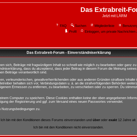
Das Extrabreit-F
Jetzt mit LÄRM
FAQ
Suchen
Mitgliederliste
Benutzer
Profil
Einloggen, um private Nachrichten 
Das Extrabreit-Forum - Einverständniserklärung
sich, Beiträge mit fragwürdigem Inhalt so schnell wie möglich zu bearbeiten oder ganz zu lö
ndniserklärung, dass du akzeptierst, dass jeder Beitrag in diesem Forum die Meinung seines
en Beiträge verantwortlich sind.
ären, verleumderischen, gewaltverherrlichenden oder aus anderen Gründen strafbare Inhalte 
etreiber behalten sich vor, Verbindungsdaten u. ä. an die strafverfolgenden Behörden weite
igenem Ermessen zu entfernen, zu bearbeiten, zu verschieben oder zu sperren. Du stimmst
einem Computer zu speichern. Diese Cookies enthalten keine der oben angegebenen Informa
tigung der Registrierung und ggf. zum Versand eines neuen Passwortes verwendet.
en Nutzungsbedingungen zu.
Ich bin mit den Konditionen dieses Forums einverstanden und
über
oder
exakt
12 Jahre alt.
Ich bin mit den Konditionen nicht einverstanden.