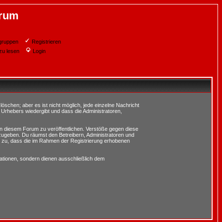
orum
gruppen
Registrieren
zu lesen
Login
schen; aber es ist nicht möglich, jede einzelne Nachricht
 Urhebers wiedergibt und dass die Administratoren,
in diesem Forum zu veröffentlichen. Verstöße gegen diese
rzugeben. Du räumst den Betreibern, Administratoren und
 zu, dass die im Rahmen der Registrierung erhobenen
tionen, sondern dienen ausschließlich dem