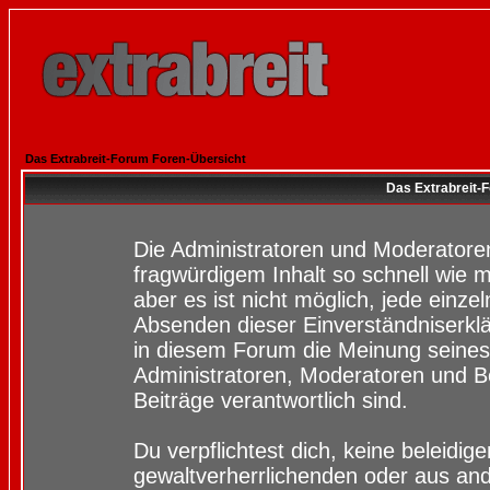
Das Extrabreit-Forum Foren-Übersicht
Das Extrabreit-
Die Administratoren und Moderatore
fragwürdigem Inhalt so schnell wie 
aber es ist nicht möglich, jede einze
Absenden dieser Einverständniserklä
in diesem Forum die Meinung seines
Administratoren, Moderatoren und Be
Beiträge verantwortlich sind.
Du verpflichtest dich, keine beleidi
gewaltverherrlichenden oder aus and