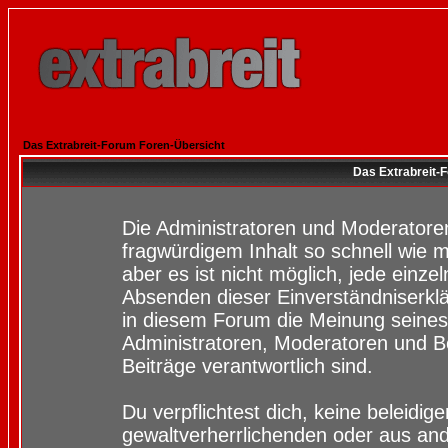
Das Extrabreit-Forum Foren-Übersicht
Das Extrabreit-
Die Administratoren und Moderatore
fragwürdigem Inhalt so schnell wie 
aber es ist nicht möglich, jede einze
Absenden dieser Einverständniserklä
in diesem Forum die Meinung seines
Administratoren, Moderatoren und Be
Beiträge verantwortlich sind.
Du verpflichtest dich, keine beleidi
gewaltverherrlichenden oder aus and