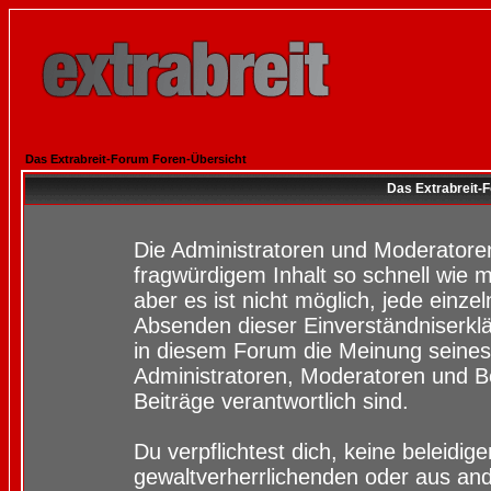
Das Extrabreit-Forum Foren-Übersicht
Das Extrabreit-
Die Administratoren und Moderatore
fragwürdigem Inhalt so schnell wie 
aber es ist nicht möglich, jede einze
Absenden dieser Einverständniserklä
in diesem Forum die Meinung seines
Administratoren, Moderatoren und Be
Beiträge verantwortlich sind.
Du verpflichtest dich, keine beleidi
gewaltverherrlichenden oder aus and