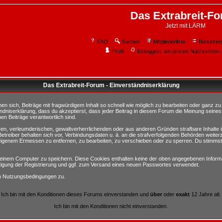
Das Extrabreit-F
Jetzt mit LÄRM
FAQ
Suchen
Mitgliederliste
Benutzer
Profil
Einloggen, um private Nachrichten 
Das Extrabreit-Forum - Einverständniserklärung
sich, Beiträge mit fragwürdigem Inhalt so schnell wie möglich zu bearbeiten oder ganz zu lö
ndniserklärung, dass du akzeptierst, dass jeder Beitrag in diesem Forum die Meinung seines
en Beiträge verantwortlich sind.
ären, verleumderischen, gewaltverherrlichenden oder aus anderen Gründen strafbare Inhalte 
etreiber behalten sich vor, Verbindungsdaten u. ä. an die strafverfolgenden Behörden weite
igenem Ermessen zu entfernen, zu bearbeiten, zu verschieben oder zu sperren. Du stimmst
einem Computer zu speichern. Diese Cookies enthalten keine der oben angegebenen Informa
tigung der Registrierung und ggf. zum Versand eines neuen Passwortes verwendet.
en Nutzungsbedingungen zu.
Ich bin mit den Konditionen dieses Forums einverstanden und
über
oder
exakt
12 Jahre alt.
Ich bin mit den Konditionen nicht einverstanden.