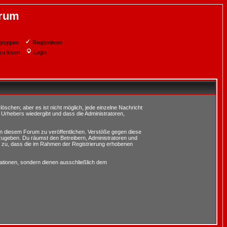
orum
gruppen
Registrieren
zu lesen
Login
schen; aber es ist nicht möglich, jede einzelne Nachricht
 Urhebers wiedergibt und dass die Administratoren,
in diesem Forum zu veröffentlichen. Verstöße gegen diese
rzugeben. Du räumst den Betreibern, Administratoren und
 zu, dass die im Rahmen der Registrierung erhobenen
tionen, sondern dienen ausschließlich dem