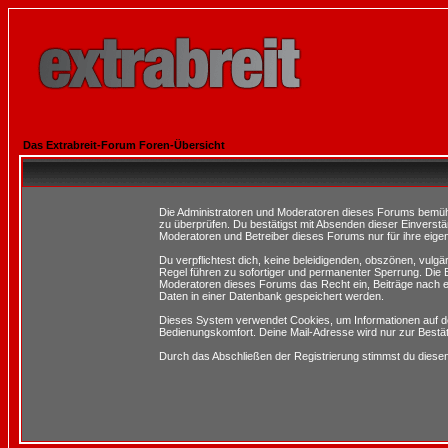
Das Extrabreit-Forum Foren-Übersicht
Die Administratoren und Moderatoren dieses Forums bemühen 
zu überprüfen. Du bestätigst mit Absenden dieser Einverstä
Moderatoren und Betreiber dieses Forums nur für ihre eigen
Du verpflichtest dich, keine beleidigenden, obszönen, vulg
Regel führen zu sofortiger und permanenter Sperrung. Die B
Moderatoren dieses Forums das Recht ein, Beiträge nach e
Daten in einer Datenbank gespeichert werden.
Dieses System verwendet Cookies, um Informationen auf d
Bedienungskomfort. Deine Mail-Adresse wird nur zur Bestä
Durch das Abschließen der Registrierung stimmst du dies