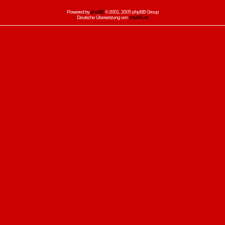
Powered by
phpBB
© 2001, 2005 phpBB Group
Deutsche Übersetzung von
phpBB.de