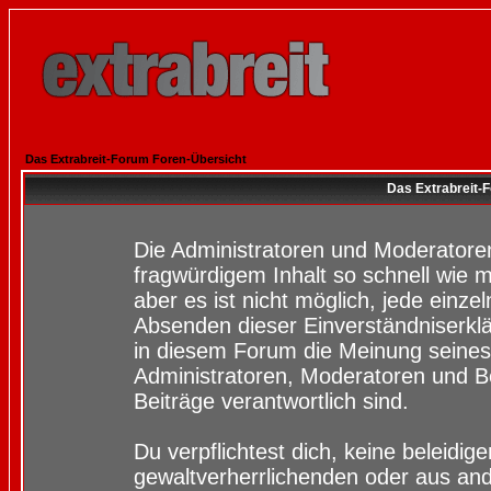
Das Extrabreit-Forum Foren-Übersicht
Das Extrabreit-
Die Administratoren und Moderatore
fragwürdigem Inhalt so schnell wie 
aber es ist nicht möglich, jede einze
Absenden dieser Einverständniserklä
in diesem Forum die Meinung seines
Administratoren, Moderatoren und Be
Beiträge verantwortlich sind.
Du verpflichtest dich, keine beleidi
gewaltverherrlichenden oder aus and