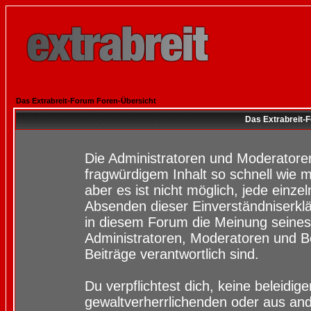
Das Extrabreit-Forum Foren-Übersicht
Das Extrabreit-
Die Administratoren und Moderatore
fragwürdigem Inhalt so schnell wie 
aber es ist nicht möglich, jede einze
Absenden dieser Einverständniserklä
in diesem Forum die Meinung seines
Administratoren, Moderatoren und Be
Beiträge verantwortlich sind.
Du verpflichtest dich, keine beleidi
gewaltverherrlichenden oder aus and