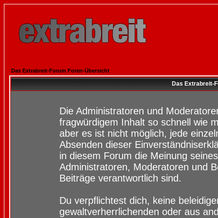
Das Extrabreit-Forum Foren-Übersicht
Das Extrabreit-
Die Administratoren und Moderatore
fragwürdigem Inhalt so schnell wie 
aber es ist nicht möglich, jede einze
Absenden dieser Einverständniserklä
in diesem Forum die Meinung seines
Administratoren, Moderatoren und Be
Beiträge verantwortlich sind.
Du verpflichtest dich, keine beleidi
gewaltverherrlichenden oder aus and