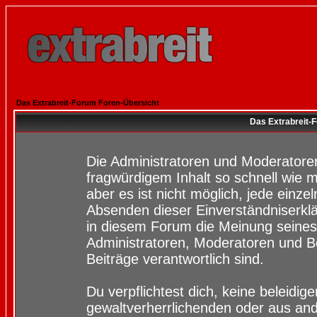
Das Extrabreit-Forum Foren-Übersicht
Das Extrabreit-
Die Administratoren und Moderatore
fragwürdigem Inhalt so schnell wie 
aber es ist nicht möglich, jede einze
Absenden dieser Einverständniserklä
in diesem Forum die Meinung seines
Administratoren, Moderatoren und Be
Beiträge verantwortlich sind.
Du verpflichtest dich, keine beleidi
gewaltverherrlichenden oder aus and