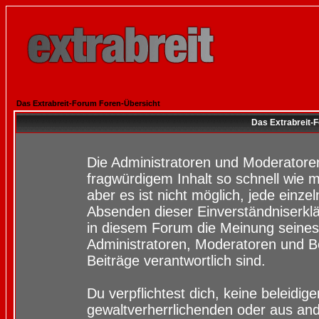
Das Extrabreit-Forum Foren-Übersicht
Das Extrabreit-
Die Administratoren und Moderatore
fragwürdigem Inhalt so schnell wie 
aber es ist nicht möglich, jede einze
Absenden dieser Einverständniserklä
in diesem Forum die Meinung seines
Administratoren, Moderatoren und Be
Beiträge verantwortlich sind.
Du verpflichtest dich, keine beleidi
gewaltverherrlichenden oder aus and