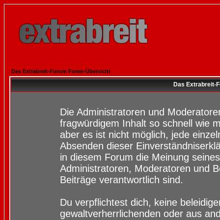
Das Extrabreit-Forum Foren-Übersicht
Das Extrabreit-
Die Administratoren und Moderatore
fragwürdigem Inhalt so schnell wie 
aber es ist nicht möglich, jede einze
Absenden dieser Einverständniserklä
in diesem Forum die Meinung seines
Administratoren, Moderatoren und Be
Beiträge verantwortlich sind.
Du verpflichtest dich, keine beleidi
gewaltverherrlichenden oder aus and