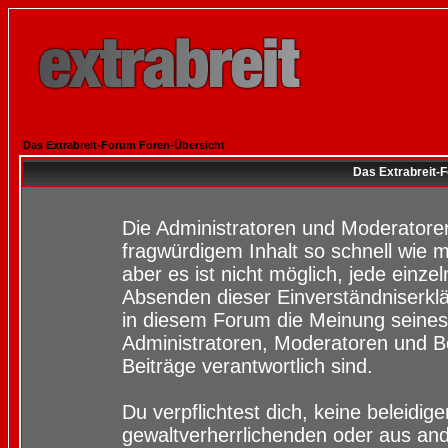
Das Extrabreit-Forum Foren-Übersicht
Das Extrabreit-
Die Administratoren und Moderatore
fragwürdigem Inhalt so schnell wie 
aber es ist nicht möglich, jede einze
Absenden dieser Einverständniserklä
in diesem Forum die Meinung seines
Administratoren, Moderatoren und Be
Beiträge verantwortlich sind.
Du verpflichtest dich, keine beleidi
gewaltverherrlichenden oder aus and