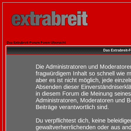
Das Extrabreit-Forum Foren-Übersicht
Das Extrabreit-
Die Administratoren und Moderatore
fragwürdigem Inhalt so schnell wie 
aber es ist nicht möglich, jede einze
Absenden dieser Einverständniserklä
in diesem Forum die Meinung seines
Administratoren, Moderatoren und Be
Beiträge verantwortlich sind.
Du verpflichtest dich, keine beleidi
gewaltverherrlichenden oder aus and