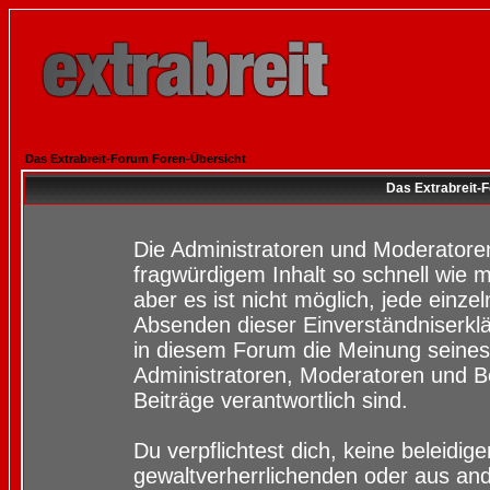
Das Extrabreit-Forum Foren-Übersicht
Das Extrabreit-
Die Administratoren und Moderatore
fragwürdigem Inhalt so schnell wie 
aber es ist nicht möglich, jede einze
Absenden dieser Einverständniserklä
in diesem Forum die Meinung seines
Administratoren, Moderatoren und Be
Beiträge verantwortlich sind.
Du verpflichtest dich, keine beleidi
gewaltverherrlichenden oder aus and