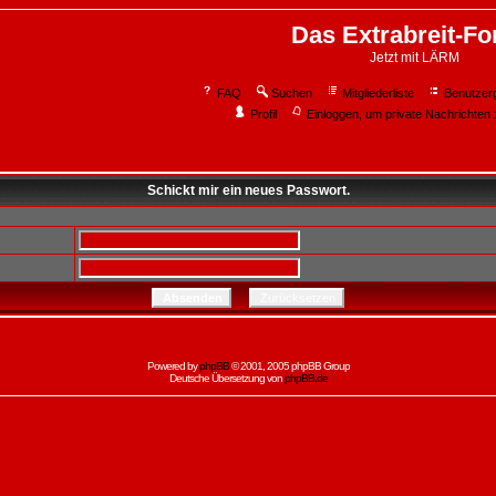
Das Extrabreit-F
Jetzt mit LÄRM
FAQ
Suchen
Mitgliederliste
Benutzer
Profil
Einloggen, um private Nachrichten 
Schickt mir ein neues Passwort.
Powered by
phpBB
© 2001, 2005 phpBB Group
Deutsche Übersetzung von
phpBB.de