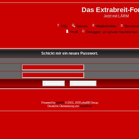
Das Extrabreit-F
Jetzt mit LÄRM
FAQ
Suchen
Mitgliederliste
Benutzer
Profil
Einloggen, um private Nachrichten 
Schickt mir ein neues Passwort.
Powered by
phpBB
© 2001, 2005 phpBB Group
Deutsche Übersetzung von
phpBB.de