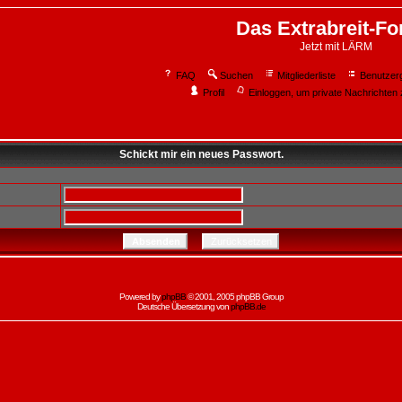
Das Extrabreit-F
Jetzt mit LÄRM
FAQ
Suchen
Mitgliederliste
Benutzer
Profil
Einloggen, um private Nachrichten 
Schickt mir ein neues Passwort.
Powered by
phpBB
© 2001, 2005 phpBB Group
Deutsche Übersetzung von
phpBB.de