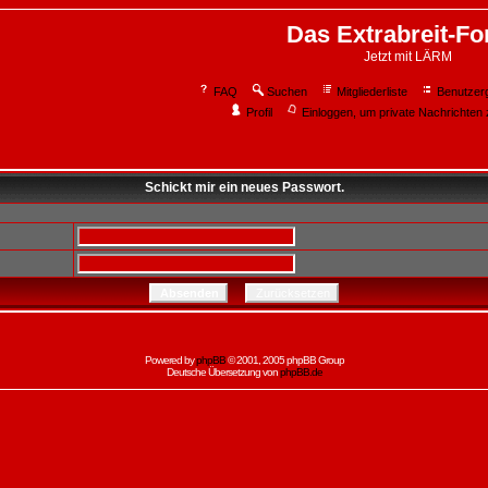
Das Extrabreit-F
Jetzt mit LÄRM
FAQ
Suchen
Mitgliederliste
Benutzer
Profil
Einloggen, um private Nachrichten 
Schickt mir ein neues Passwort.
Powered by
phpBB
© 2001, 2005 phpBB Group
Deutsche Übersetzung von
phpBB.de