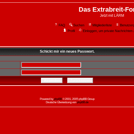
Das Extrabreit-F
Jetzt mit LÄRM
FAQ
Suchen
Mitgliederliste
Benutzer
Profil
Einloggen, um private Nachrichten 
Schickt mir ein neues Passwort.
Powered by
phpBB
© 2001, 2005 phpBB Group
Deutsche Übersetzung von
phpBB.de