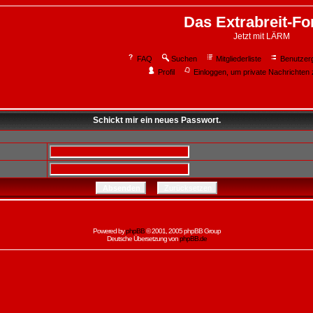
Das Extrabreit-F
Jetzt mit LÄRM
FAQ
Suchen
Mitgliederliste
Benutzer
Profil
Einloggen, um private Nachrichten 
Schickt mir ein neues Passwort.
Powered by
phpBB
© 2001, 2005 phpBB Group
Deutsche Übersetzung von
phpBB.de