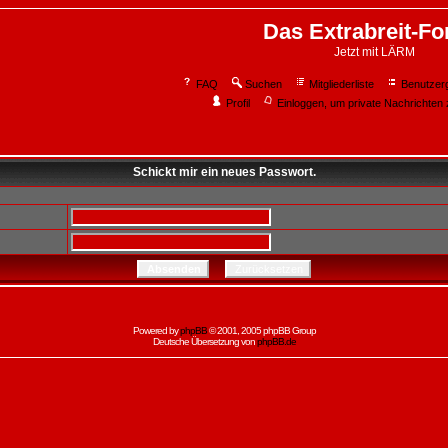
Das Extrabreit-F
Jetzt mit LÄRM
FAQ
Suchen
Mitgliederliste
Benutzer
Profil
Einloggen, um private Nachrichten 
Schickt mir ein neues Passwort.
Powered by
phpBB
© 2001, 2005 phpBB Group
Deutsche Übersetzung von
phpBB.de