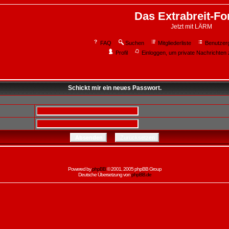
Das Extrabreit-F
Jetzt mit LÄRM
FAQ
Suchen
Mitgliederliste
Benutzer
Profil
Einloggen, um private Nachrichten 
Schickt mir ein neues Passwort.
Powered by
phpBB
© 2001, 2005 phpBB Group
Deutsche Übersetzung von
phpBB.de