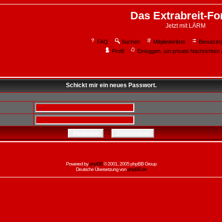
Das Extrabreit-F
Jetzt mit LÄRM
FAQ
Suchen
Mitgliederliste
Benutzer
Profil
Einloggen, um private Nachrichten 
Schickt mir ein neues Passwort.
Powered by
phpBB
© 2001, 2005 phpBB Group
Deutsche Übersetzung von
phpBB.de