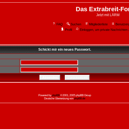
Das Extrabreit-F
Jetzt mit LÄRM
FAQ
Suchen
Mitgliederliste
Benutzer
Profil
Einloggen, um private Nachrichten 
Schickt mir ein neues Passwort.
Powered by
phpBB
© 2001, 2005 phpBB Group
Deutsche Übersetzung von
phpBB.de