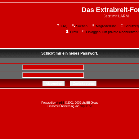
Das Extrabreit-F
Jetzt mit LÄRM
FAQ
Suchen
Mitgliederliste
Benutzer
Profil
Einloggen, um private Nachrichten 
Schickt mir ein neues Passwort.
Powered by
phpBB
© 2001, 2005 phpBB Group
Deutsche Übersetzung von
phpBB.de