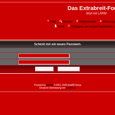
Das Extrabreit-F
Jetzt mit LÄRM
FAQ
Suchen
Mitgliederliste
Benutzer
Profil
Einloggen, um private Nachrichten 
Schickt mir ein neues Passwort.
Powered by
phpBB
© 2001, 2005 phpBB Group
Deutsche Übersetzung von
phpBB.de