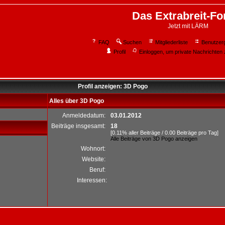
Das Extrabreit-F
Jetzt mit LÄRM
FAQ
Suchen
Mitgliederliste
Benutzer
Profil
Einloggen, um private Nachrichten 
Profil anzeigen: 3D Pogo
Alles über 3D Pogo
Anmeldedatum:
03.01.2012
Beiträge insgesamt:
18
[0.11% aller Beiträge / 0.00 Beiträge pro Tag]
Alle Beiträge von 3D Pogo anzeigen
Wohnort:
Website:
Beruf:
Interessen: