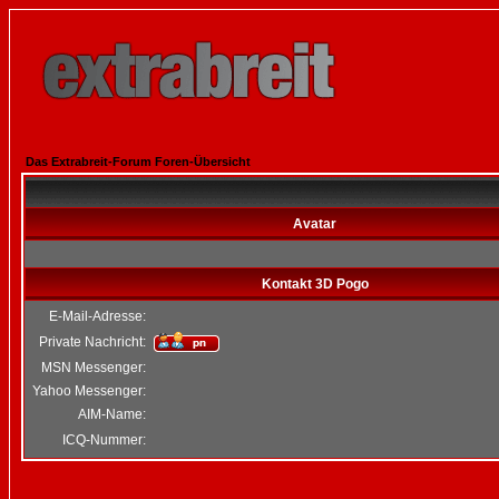
Das Extrabreit-Forum Foren-Übersicht
Avatar
Kontakt 3D Pogo
E-Mail-Adresse:
Private Nachricht:
MSN Messenger:
Yahoo Messenger:
AIM-Name:
ICQ-Nummer: