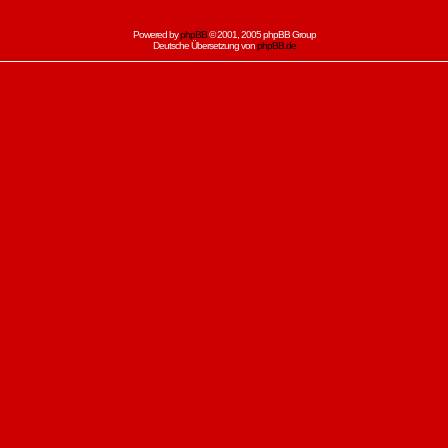
Powered by
phpBB
© 2001, 2005 phpBB Group
Deutsche Übersetzung von
phpBB.de