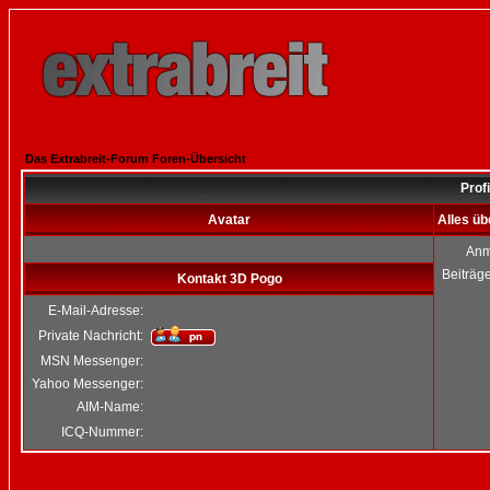
Das Extrabreit-Forum Foren-Übersicht
Prof
Avatar
Alles ü
Anm
Beiträg
Kontakt 3D Pogo
E-Mail-Adresse:
Private Nachricht:
MSN Messenger:
Yahoo Messenger:
AIM-Name:
ICQ-Nummer: