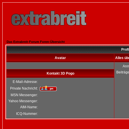
Das Extrabreit-Forum Foren-Übersicht
Prof
Avatar
Alles ü
Anm
Beiträg
Kontakt 3D Pogo
E-Mail-Adresse:
Private Nachricht:
MSN Messenger:
Yahoo Messenger:
AIM-Name:
ICQ-Nummer: