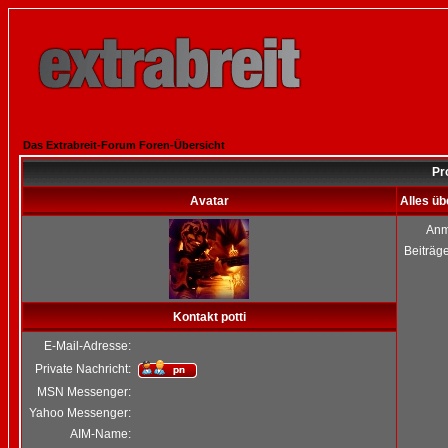
Das Extrabreit-Forum Foren-Übersicht
Pro
Avatar
Alles üb
Anm
Beiträg
Kontakt potti
E-Mail-Adresse:
Private Nachricht:
MSN Messenger:
Yahoo Messenger:
AIM-Name: