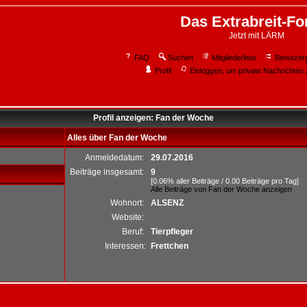
Das Extrabreit-F
Jetzt mit LÄRM
FAQ
Suchen
Mitgliederliste
Benutzer
Profil
Einloggen, um private Nachrichten 
Profil anzeigen: Fan der Woche
Alles über Fan der Woche
Anmeldedatum:
29.07.2016
Beiträge insgesamt:
9
[0.06% aller Beiträge / 0.00 Beiträge pro Tag]
Alle Beiträge von Fan der Woche anzeigen
Wohnort:
ALSENZ
Website:
Beruf:
Tierpfleger
Interessen:
Frettchen