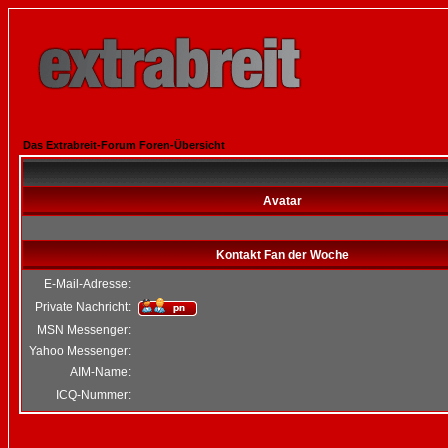
Das Extrabreit-Forum Foren-Übersicht
Avatar
Kontakt Fan der Woche
E-Mail-Adresse:
Private Nachricht:
MSN Messenger:
Yahoo Messenger:
AIM-Name:
ICQ-Nummer: