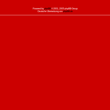
Powered by
phpBB
© 2001, 2005 phpBB Group
Deutsche Übersetzung von
phpBB.de