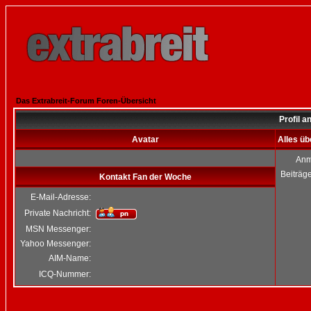
Das Extrabreit-Forum Foren-Übersicht
Profil 
Avatar
Alles ü
Anm
Beiträg
Kontakt Fan der Woche
E-Mail-Adresse:
Private Nachricht:
MSN Messenger:
Yahoo Messenger:
AIM-Name:
ICQ-Nummer: