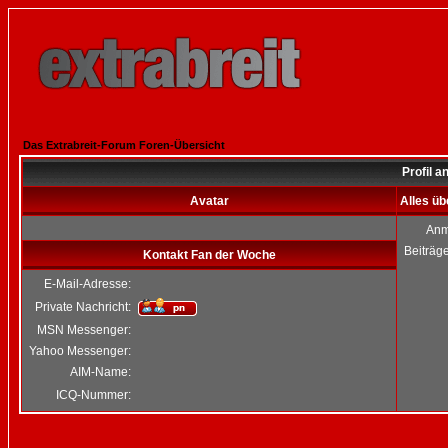
Das Extrabreit-Forum Foren-Übersicht
Profil 
Avatar
Alles ü
Anm
Beiträg
Kontakt Fan der Woche
E-Mail-Adresse:
Private Nachricht:
MSN Messenger:
Yahoo Messenger:
AIM-Name:
ICQ-Nummer: