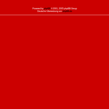
Powered by
phpBB
© 2001, 2005 phpBB Group
Deutsche Übersetzung von
phpBB.de