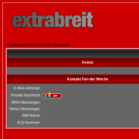
Das Extrabreit-Forum Foren-Übersicht
Avatar
Kontakt Fan der Woche
E-Mail-Adresse:
Private Nachricht:
MSN Messenger:
Yahoo Messenger:
AIM-Name:
ICQ-Nummer: