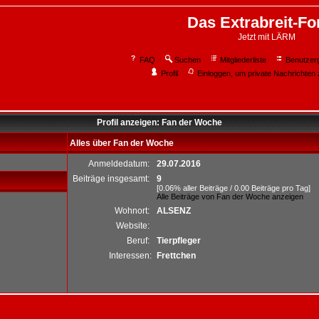
Das Extrabreit-F
Jetzt mit LÄRM
FAQ
Suchen
Mitgliederliste
Benutzer
Profil
Einloggen, um private Nachrichten 
Profil anzeigen: Fan der Woche
Alles über Fan der Woche
Anmeldedatum:
29.07.2016
Beiträge insgesamt:
9
[0.06% aller Beiträge / 0.00 Beiträge pro Tag]
Alle Beiträge von Fan der Woche anzeigen
Wohnort:
ALSENZ
Website:
Beruf:
Tierpfleger
Interessen:
Frettchen