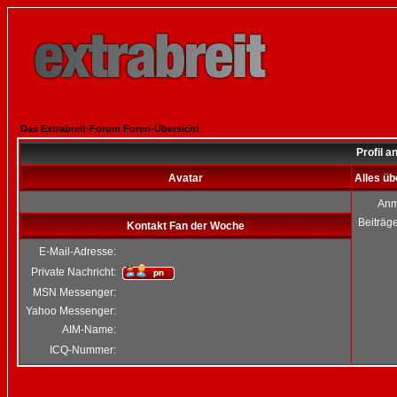
Das Extrabreit-Forum Foren-Übersicht
Profil 
Avatar
Alles ü
Anm
Beiträg
Kontakt Fan der Woche
E-Mail-Adresse:
Private Nachricht:
MSN Messenger:
Yahoo Messenger:
AIM-Name:
ICQ-Nummer: