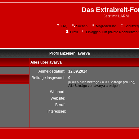
Das Extrabreit-F
Jetzt mit LÄRM
FAQ
Suchen
Mitgliederliste
Benutzer
Profil
Einloggen, um private Nachrichten 
Profil anzeigen: avarya
Alles über avarya
Anmeldedatum:
12.09.2024
Beiträge insgesamt:
0
[0.00% aller Beiträge / 0.00 Beiträge pro Tag]
Alle Beiträge von avarya anzeigen
Wohnort:
Website:
Beruf:
Interessen: