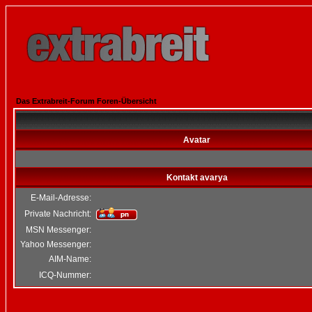
Das Extrabreit-Forum Foren-Übersicht
Avatar
Kontakt avarya
E-Mail-Adresse:
Private Nachricht:
MSN Messenger:
Yahoo Messenger:
AIM-Name:
ICQ-Nummer: