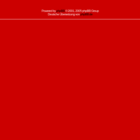
Powered by
phpBB
© 2001, 2005 phpBB Group
Deutsche Übersetzung von
phpBB.de