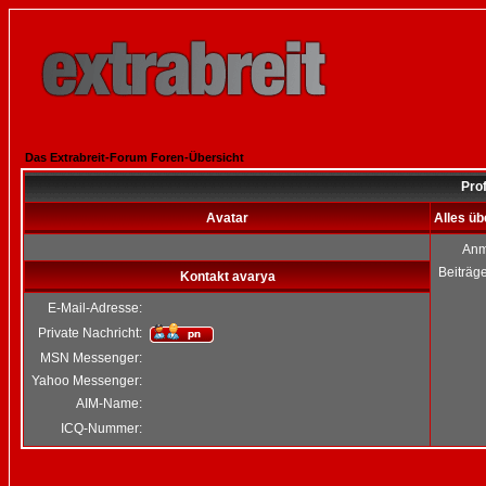
Das Extrabreit-Forum Foren-Übersicht
Prof
Avatar
Alles üb
Anm
Beiträg
Kontakt avarya
E-Mail-Adresse:
Private Nachricht:
MSN Messenger:
Yahoo Messenger:
AIM-Name:
ICQ-Nummer: