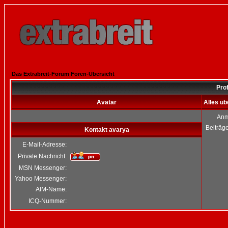
Das Extrabreit-Forum Foren-Übersicht
Prof
Avatar
Alles üb
Anm
Beiträg
Kontakt avarya
E-Mail-Adresse:
Private Nachricht:
MSN Messenger:
Yahoo Messenger:
AIM-Name:
ICQ-Nummer: