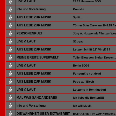
LIVE & LAUT
29.12.Hannover SOS
Info und Vorstellung
Kontakt
AUS LIEBE ZUR MUSIK
Spliff...
AUS LIEBE ZUR MUSIK
Törner Stier Crew am 29.8.15 Fa
PERSONENKULT
Jörg A. Hoppe mit Film zur Wes
LIVE & LAUT
Südgau
AUS LIEBE ZUR MUSIK
Letzter Schliff 12" Vinyl???
MEINE BREITE SUPERWELT
Toller Blog von Stefan Dresen...
LIVE & LAUT
Berlin SO36
AUS LIEBE ZUR MUSIK
Funpunk´s not dead
AUS LIEBE ZUR MUSIK
Pogo auf Blech
LIVE & LAUT
Letztens in Hennigsdorf
MAL WAS GANZ ANDERES
Ich liebe die Breiten!!!!
Info und Vorstellung
Ich will Musik
DIE WAHRHEIT ÜBER EXTRABREIT
EXTRABREIT im ZDF Fernsehga