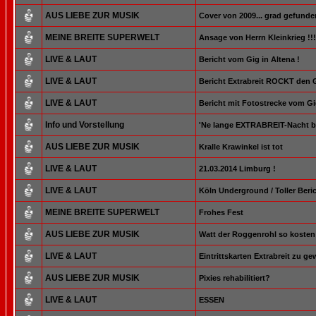
AUS LIEBE ZUR MUSIK
Cover von 2009... grad gefunde
MEINE BREITE SUPERWELT
Ansage von Herrn Kleinkrieg !!!
LIVE & LAUT
Bericht vom Gig in Altena !
LIVE & LAUT
Bericht Extrabreit ROCKT den G
LIVE & LAUT
Bericht mit Fotostrecke vom Gi
Info und Vorstellung
'Ne lange EXTRABREIT-Nacht be
AUS LIEBE ZUR MUSIK
Kralle Krawinkel ist tot
LIVE & LAUT
21.03.2014 Limburg !
LIVE & LAUT
Köln Underground / Toller Beric
MEINE BREITE SUPERWELT
Frohes Fest
AUS LIEBE ZUR MUSIK
Watt der Roggenrohl so kosten t
LIVE & LAUT
Eintrittskarten Extrabreit zu ge
AUS LIEBE ZUR MUSIK
Pixies rehabilitiert?
LIVE & LAUT
ESSEN