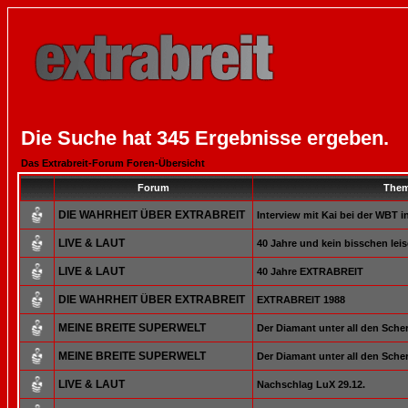
Die Suche hat 345 Ergebnisse ergeben.
Das Extrabreit-Forum Foren-Übersicht
Forum
The
DIE WAHRHEIT ÜBER EXTRABREIT
Interview mit Kai bei der WBT i
LIVE & LAUT
40 Jahre und kein bisschen leis
LIVE & LAUT
40 Jahre EXTRABREIT
DIE WAHRHEIT ÜBER EXTRABREIT
EXTRABREIT 1988
MEINE BREITE SUPERWELT
Der Diamant unter all den Sche
MEINE BREITE SUPERWELT
Der Diamant unter all den Sche
LIVE & LAUT
Nachschlag LuX 29.12.