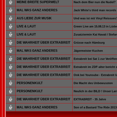
MEINE BREITE SUPERWELT
Nach dem Bier nun die Nudel?
MAL WAS GANZ ANDERES
Jack White's third man records
AUS LIEBE ZUR MUSIK
Und was ist mit Vinyl Reissue
LIVE & LAUT
Green Live am 15.08.13 in Lüd
LIVE & LAUT
Zusatztermin Kai Havaii / Stefa
DIE WAHRHEIT ÜBER EXTRABREIT
Grüsse nach Hämburg
MAL WAS GANZ ANDERES
Jägermeister Kuchen
DIE WAHRHEIT ÜBER EXTRABREIT
Extrabreit bei Sat 1 zur Veröff
DIE WAHRHEIT ÜBER EXTRABREIT
Extrabreit im ZDF-alter bericht
DIE WAHRHEIT ÜBER EXTRABREIT
Onk bei Youtoube - Extrabreit
PERSONENKULT
Die Macht des Unbewussten
PERSONENKULT
Neulich in der BILD ! Unser Lars
DIE WAHRHEIT ÜBER EXTRABREIT
EXTRABREIT - 35 Jahre
MAL WAS GANZ ANDERES
Son of a Bastard The Ride 2013