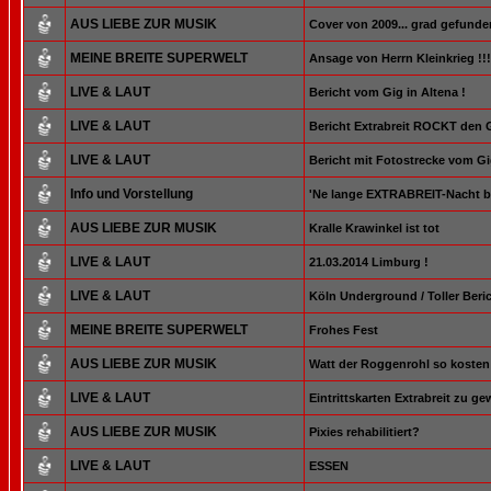
AUS LIEBE ZUR MUSIK
Cover von 2009... grad gefunde
MEINE BREITE SUPERWELT
Ansage von Herrn Kleinkrieg !!!
LIVE & LAUT
Bericht vom Gig in Altena !
LIVE & LAUT
Bericht Extrabreit ROCKT den G
LIVE & LAUT
Bericht mit Fotostrecke vom Gi
Info und Vorstellung
'Ne lange EXTRABREIT-Nacht be
AUS LIEBE ZUR MUSIK
Kralle Krawinkel ist tot
LIVE & LAUT
21.03.2014 Limburg !
LIVE & LAUT
Köln Underground / Toller Beric
MEINE BREITE SUPERWELT
Frohes Fest
AUS LIEBE ZUR MUSIK
Watt der Roggenrohl so kosten t
LIVE & LAUT
Eintrittskarten Extrabreit zu ge
AUS LIEBE ZUR MUSIK
Pixies rehabilitiert?
LIVE & LAUT
ESSEN