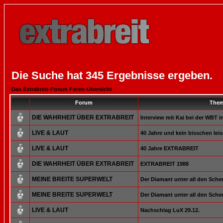
Die Suche hat 345 Ergebnisse ergeben.
Das Extrabreit-Forum Foren-Übersicht
Forum
The
DIE WAHRHEIT ÜBER EXTRABREIT
Interview mit Kai bei der WBT i
LIVE & LAUT
40 Jahre und kein bisschen leis
LIVE & LAUT
40 Jahre EXTRABREIT
DIE WAHRHEIT ÜBER EXTRABREIT
EXTRABREIT 1988
MEINE BREITE SUPERWELT
Der Diamant unter all den Sche
MEINE BREITE SUPERWELT
Der Diamant unter all den Sche
LIVE & LAUT
Nachschlag LuX 29.12.