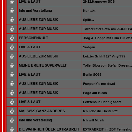
LIVE & LAUT
29.12.Hannover SOS
Info und Vorstellung
Kontakt
AUS LIEBE ZUR MUSIK
Spliff...
AUS LIEBE ZUR MUSIK
Törner Stier Crew am 29.8.15 Fa
PERSONENKULT
Jörg A. Hoppe mit Film zur Wes
LIVE & LAUT
Südgau
AUS LIEBE ZUR MUSIK
Letzter Schliff 12" Vinyl???
MEINE BREITE SUPERWELT
Toller Blog von Stefan Dresen...
LIVE & LAUT
Berlin SO36
AUS LIEBE ZUR MUSIK
Funpunk´s not dead
AUS LIEBE ZUR MUSIK
Pogo auf Blech
LIVE & LAUT
Letztens in Hennigsdorf
MAL WAS GANZ ANDERES
Ich liebe die Breiten!!!!
Info und Vorstellung
Ich will Musik
DIE WAHRHEIT ÜBER EXTRABREIT
EXTRABREIT im ZDF Fernsehga