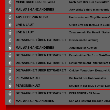
MEINE BREITE SUPERWELT
Nach dem Bier nun die Nudel?
MAL WAS GANZ ANDERES
Jack White's third man records
AUS LIEBE ZUR MUSIK
Und was ist mit Vinyl Reissue
LIVE & LAUT
Green Live am 15.08.13 in Lüd
LIVE & LAUT
Zusatztermin Kai Havaii / Stefa
DIE WAHRHEIT ÜBER EXTRABREIT
Grüsse nach Hämburg
MAL WAS GANZ ANDERES
Jägermeister Kuchen
DIE WAHRHEIT ÜBER EXTRABREIT
Extrabreit bei Sat 1 zur Veröff
DIE WAHRHEIT ÜBER EXTRABREIT
Extrabreit im ZDF-alter bericht
DIE WAHRHEIT ÜBER EXTRABREIT
Onk bei Youtoube - Extrabreit
PERSONENKULT
Die Macht des Unbewussten
PERSONENKULT
Neulich in der BILD ! Unser Lars
DIE WAHRHEIT ÜBER EXTRABREIT
EXTRABREIT - 35 Jahre
MAL WAS GANZ ANDERES
Son of a Bastard The Ride 2013