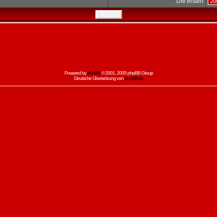
Die ersten
Powered by
phpBB
© 2001, 2005 phpBB Group
Deutsche Übersetzung von
phpBB.de