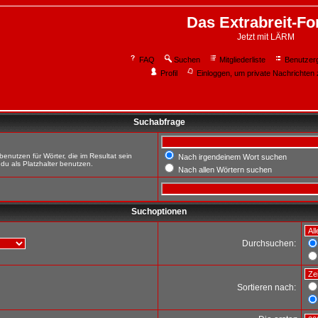
Das Extrabreit-F
Jetzt mit LÄRM
FAQ
Suchen
Mitgliederliste
Benutzer
Profil
Einloggen, um private Nachrichten 
Suchabfrage
enutzen für Wörter, die im Resultat sein
Nach irgendeinem Wort suchen
du als Platzhalter benutzen.
Nach allen Wörtern suchen
Suchoptionen
Durchsuchen:
Sortieren nach: