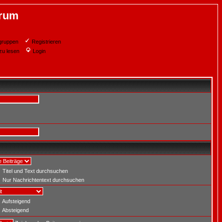
orum
gruppen
Registrieren
zu lesen
Login
Titel und Text durchsuchen
Nur Nachrichtentext durchsuchen
Aufsteigend
Absteigend