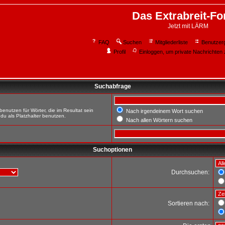
Das Extrabreit-F
Jetzt mit LÄRM
FAQ
Suchen
Mitgliederliste
Benutzer
Profil
Einloggen, um private Nachrichten 
Suchabfrage
enutzen für Wörter, die im Resultat sein
Nach irgendeinem Wort suchen
du als Platzhalter benutzen.
Nach allen Wörtern suchen
Suchoptionen
Durchsuchen:
Sortieren nach: