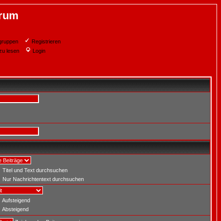
orum
gruppen
Registrieren
zu lesen
Login
Titel und Text durchsuchen
Nur Nachrichtentext durchsuchen
Aufsteigend
Absteigend