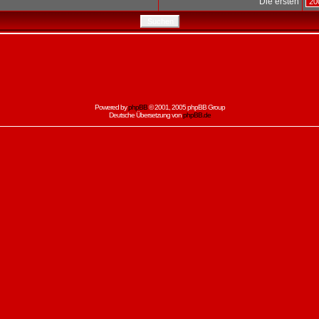
Die ersten
Powered by
phpBB
© 2001, 2005 phpBB Group
Deutsche Übersetzung von
phpBB.de