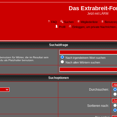
Das Extrabreit-F
Jetzt mit LÄRM
FAQ
Suchen
Mitgliederliste
Benutzer
Profil
Einloggen, um private Nachrichten 
Suchabfrage
enutzen für Wörter, die im Resultat sein
Nach irgendeinem Wort suchen
du als Platzhalter benutzen.
Nach allen Wörtern suchen
Suchoptionen
Durchsuchen:
Sortieren nach: