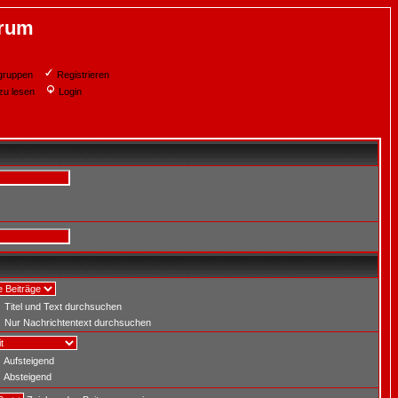
orum
gruppen
Registrieren
zu lesen
Login
Titel und Text durchsuchen
Nur Nachrichtentext durchsuchen
Aufsteigend
Absteigend