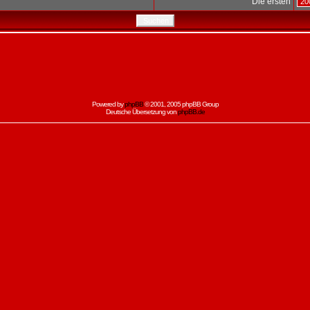
Die ersten
Powered by
phpBB
© 2001, 2005 phpBB Group
Deutsche Übersetzung von
phpBB.de