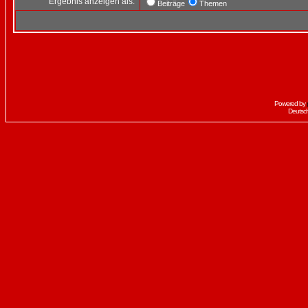
Ergebnis anzeigen als:
Beiträge
Themen
Powered by
Deutsc