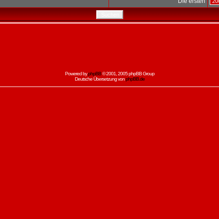
Die ersten
Powered by
phpBB
© 2001, 2005 phpBB Group
Deutsche Übersetzung von
phpBB.de