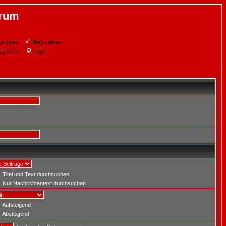
orum
gruppen
Registrieren
zu lesen
Login
Titel und Text durchsuchen
Nur Nachrichtentext durchsuchen
Aufsteigend
Absteigend