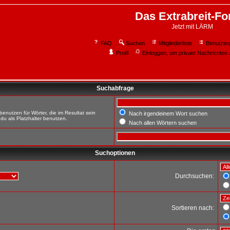
Das Extrabreit-F
Jetzt mit LÄRM
FAQ
Suchen
Mitgliederliste
Benutzer
Profil
Einloggen, um private Nachrichten 
Suchabfrage
enutzen für Wörter, die im Resultat sein
Nach irgendeinem Wort suchen
du als Platzhalter benutzen.
Nach allen Wörtern suchen
Suchoptionen
Durchsuchen:
Sortieren nach: