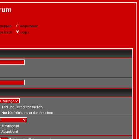
orum
gruppen
Registrieren
zu lesen
Login
Titel und Text durchsuchen
Nur Nachrichtentext durchsuchen
Aufsteigend
Absteigend