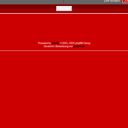
Die ersten
Powered by
phpBB
© 2001, 2005 phpBB Group
Deutsche Übersetzung von
phpBB.de