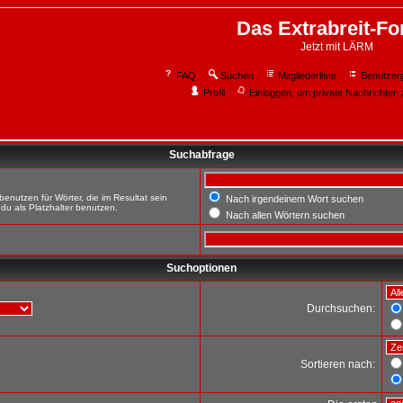
Das Extrabreit-F
Jetzt mit LÄRM
FAQ
Suchen
Mitgliederliste
Benutzer
Profil
Einloggen, um private Nachrichten 
Suchabfrage
enutzen für Wörter, die im Resultat sein
Nach irgendeinem Wort suchen
du als Platzhalter benutzen.
Nach allen Wörtern suchen
Suchoptionen
Durchsuchen:
Sortieren nach: