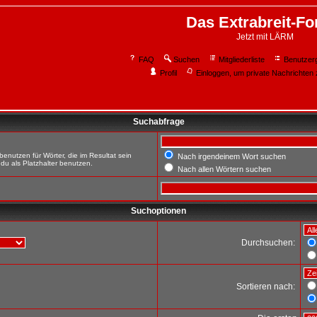
Das Extrabreit-F
Jetzt mit LÄRM
FAQ
Suchen
Mitgliederliste
Benutzer
Profil
Einloggen, um private Nachrichten 
Suchabfrage
enutzen für Wörter, die im Resultat sein
Nach irgendeinem Wort suchen
du als Platzhalter benutzen.
Nach allen Wörtern suchen
Suchoptionen
Durchsuchen:
Sortieren nach: