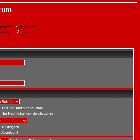
orum
gruppen
Registrieren
zu lesen
Login
Titel und Text durchsuchen
Nur Nachrichtentext durchsuchen
Aufsteigend
Absteigend