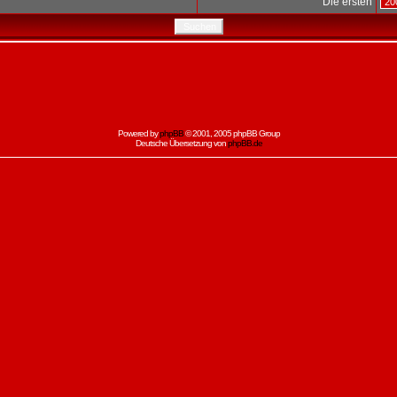
Die ersten
Powered by
phpBB
© 2001, 2005 phpBB Group
Deutsche Übersetzung von
phpBB.de