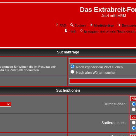
Das Extrabreit-F
Jetzt mit LÄRM
FAQ
Suchen
Mitgliederliste
Benutzer
Profil
Einloggen, um private Nachrichten 
Suchabfrage
enutzen für Wörter, die im Resultat sein
Nach irgendeinem Wort suchen
du als Platzhalter benutzen.
Nach allen Wörtern suchen
Suchoptionen
Durchsuchen:
Sortieren nach: