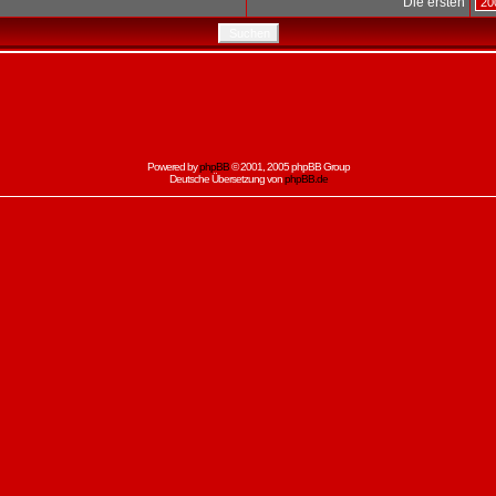
Die ersten
Powered by
phpBB
© 2001, 2005 phpBB Group
Deutsche Übersetzung von
phpBB.de