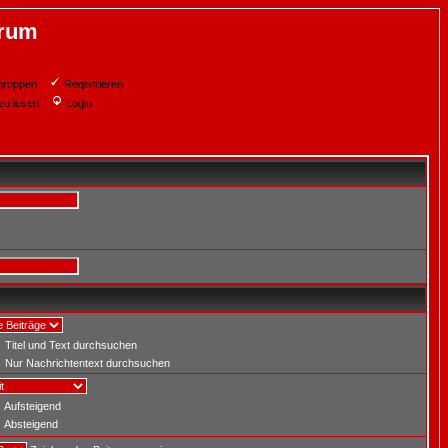
orum
gruppen
Registrieren
zu lesen
Login
Titel und Text durchsuchen
Nur Nachrichtentext durchsuchen
Aufsteigend
Absteigend