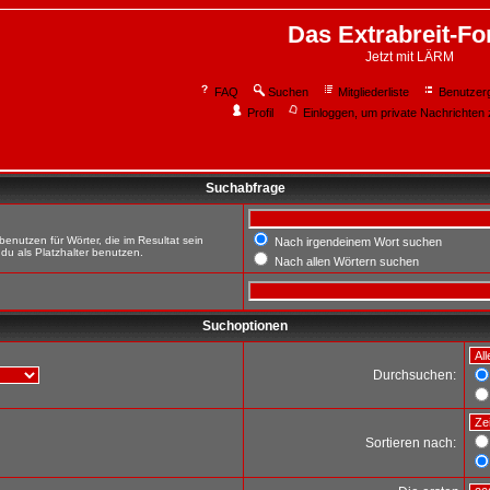
Das Extrabreit-F
Jetzt mit LÄRM
FAQ
Suchen
Mitgliederliste
Benutzer
Profil
Einloggen, um private Nachrichten 
Suchabfrage
enutzen für Wörter, die im Resultat sein
Nach irgendeinem Wort suchen
du als Platzhalter benutzen.
Nach allen Wörtern suchen
Suchoptionen
Durchsuchen:
Sortieren nach: