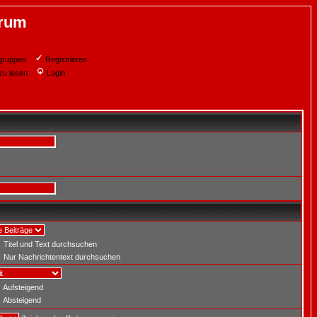
orum
gruppen
Registrieren
zu lesen
Login
Titel und Text durchsuchen
Nur Nachrichtentext durchsuchen
Aufsteigend
Absteigend