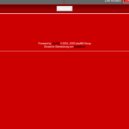
Die ersten
Powered by
phpBB
© 2001, 2005 phpBB Group
Deutsche Übersetzung von
phpBB.de