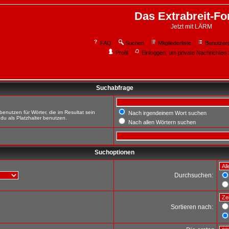
Das Extrabreit-F
Jetzt mit LÄRM
FAQ
Suchen
Mitgliederliste
Benutzer
Profil
Einloggen, um private Nachrichten 
Suchabfrage
enutzen für Wörter, die im Resultat sein
Nach irgendeinem Wort suchen
du als Platzhalter benutzen.
Nach allen Wörtern suchen
Suchoptionen
Durchsuchen:
Sortieren nach: