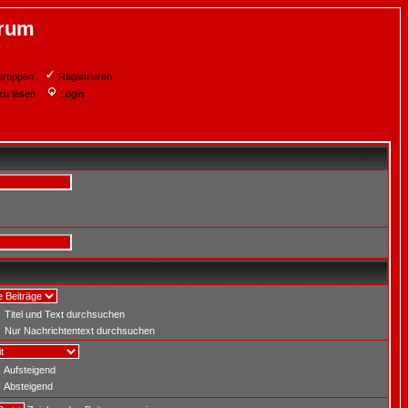
orum
gruppen
Registrieren
zu lesen
Login
Titel und Text durchsuchen
Nur Nachrichtentext durchsuchen
Aufsteigend
Absteigend