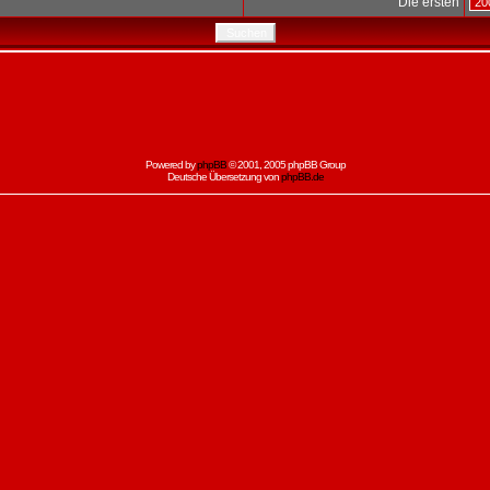
Die ersten
Powered by
phpBB
© 2001, 2005 phpBB Group
Deutsche Übersetzung von
phpBB.de